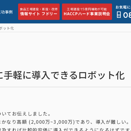
お気軽に
食品工場建設・新設・改修
工場建設で5億円補助が可能
成功事例
0
情報サイト フドリー
HACCPハード事業説明会
ボット化
に手軽に導入できるロボット化
ついてお伝えしました。
り高額 (2,000万~3,000万)であり、導入が難しい
普及すれば比較的安価に導入ができるようになるはずです