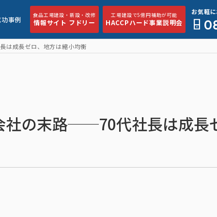
お気軽に
食品工場建設・新設・改修
工場建設で5億円補助が可能
成功事例
0
情報サイト フドリー
HACCPハード事業説明会
社長は成長ゼロ、地方は縮小均衡
会社の末路──70代社長は成長