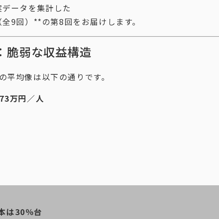
実データを集計した
全9回）**の第8回をお届けします。
：脆弱な収益構造
ーの平均像は以下の通りです。
73万円／人
本は30％台