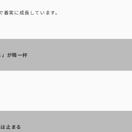
％で着実に成長しています。
じ」が精一杯
上は止まる