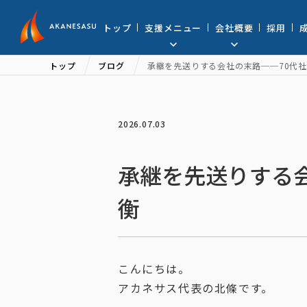
アカネサス
トップ
支援メニュー
会社概要
採用
トップ
ブログ
承継を先送りする会社の末路──70代
2026.07.03
承継を先送りする
衡
こんにちは。
アカネサス代表の北條です。