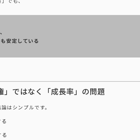
書」でも、
ど、
盤も安定している
権」ではなく「成長率」の問題
結論はシンプルです。
する
する