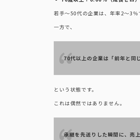
若手〜50代の企業は、年率2〜3
一方で、
70代以上の企業は「前年と同
という状態です。
これは偶然ではありません。
承継を先送りした瞬間に、売