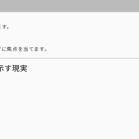
ます。
*に焦点を当てます。
示す現実
）