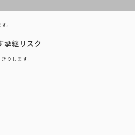
ます。
す承継リスク
っきりします。