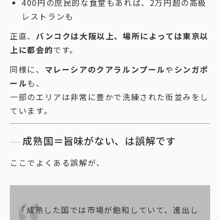
400円の庶民的な食堂もあれば、2万円超の高級
レストランも
正直、
バンコクは大阪以上、場所によっては東京以
上に都会的
です。
同様に、
マレーシアのクアラルンプール
や
シンガポ
ール
も、
一部のエリアは非常に豊かで洗練された街並みをし
ています。
成熟国＝旨味がない、は誤解です
ここでよくある誤解が、
「成熟した国では市場が飽和していて、進出し