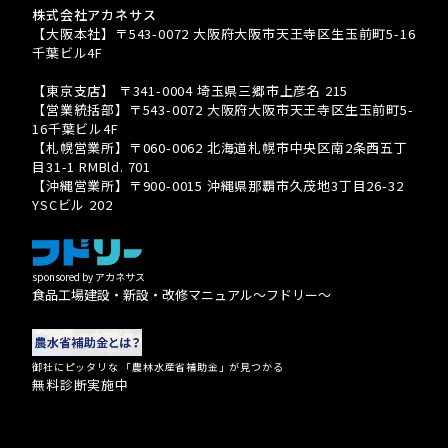
株式会社アカネサス
【大阪本社】〒543-0072 大阪府大阪市天王寺区生玉前町5-16
千葉ビル4F
TEL 080-3939-8081
【東京支店】 〒341-0004 埼玉県三郷市上彦名 215
【営業統括部】〒543-0072 大阪府大阪市天王寺区生玉前町5-
16千葉ビル4F
【札幌営業所】〒060-0062 北海道札幌市中央区南2条西五丁
目31-1 RMBld. 701
【沖縄営業所】〒900-0015 沖縄県那覇市久茂地3丁目26-32
YSCビル 202
sponsored by アカネサス
食品工場建設・新設・改修マニュアル〜フドリー〜
御社にピッタリな 「農林水産省補助金」が見つかる
無料診断実施中