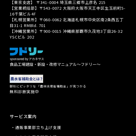
【東京支店】 〒341-0004 埼玉県三郷市上彦名 215
【営業統括部】〒543-0072 大阪府大阪市天王寺区生玉前町5-
16千葉ビル4F
【札幌営業所】〒060-0062 北海道札幌市中央区南2条西五丁
目31-1 RMBld. 701
【沖縄営業所】〒900-0015 沖縄県那覇市久茂地3丁目26-32
YSCビル 202
sponsored by アカネサス
食品工場建設・新設・改修マニュアル〜フドリー〜
御社にピッタリな 「農林水産省補助金」が見つかる
無料診断実施中
サービス案内
・通販事業部立ち上げ支援