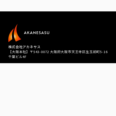
株式会社アカネサス
【大阪本社】〒543-0072 大阪府大阪市天王寺区生玉前町5-16
千葉ビル4F
TEL 080-3939-8081
【東京支店】 〒341-0004 埼玉県三郷市上彦名 215
【営業統括部】〒543-0072 大阪府大阪市天王寺区生玉前町5-
16千葉ビル4F
【札幌営業所】〒060-0062 北海道札幌市中央区南2条西五丁
目31-1 RMBld. 701
【沖縄営業所】〒900-0015 沖縄県那覇市久茂地3丁目26-32
YSCビル 202
sponsored by アカネサス