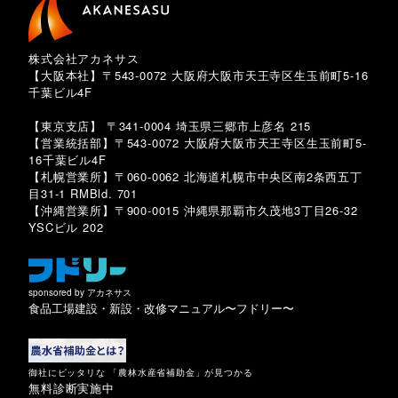
株式会社アカネサス
【大阪本社】〒543-0072 大阪府大阪市天王寺区生玉前町5-16
千葉ビル4F
TEL 080-3939-8081
【東京支店】 〒341-0004 埼玉県三郷市上彦名 215
【営業統括部】〒543-0072 大阪府大阪市天王寺区生玉前町5-
16千葉ビル4F
【札幌営業所】〒060-0062 北海道札幌市中央区南2条西五丁
目31-1 RMBld. 701
【沖縄営業所】〒900-0015 沖縄県那覇市久茂地3丁目26-32
YSCビル 202
sponsored by アカネサス
食品工場建設・新設・改修マニュアル〜フドリー〜
御社にピッタリな 「農林水産省補助金」が見つかる
無料診断実施中