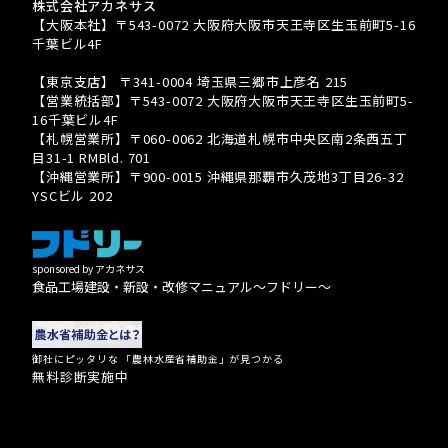
株式会社アカネサス
【大阪本社】〒543-0072 大阪府大阪市天王寺区生玉前町5-16
千葉ビル4F
TEL 080-3939-8081
【東京支店】 〒341-0004 埼玉県三郷市上彦名 215
【営業統括部】〒543-0072 大阪府大阪市天王寺区生玉前町5-
16千葉ビル4F
【札幌営業所】〒060-0062 北海道札幌市中央区南2条西五丁
目31-1 RMBld. 701
【沖縄営業所】〒900-0015 沖縄県那覇市久茂地3丁目26-32
YSCビル 202
sponsored by アカネサス
食品工場建設・新設・改修マニュアル〜フドリー〜
御社にピッタリな 「農林水産省補助金」が見つかる
無料診断実施中