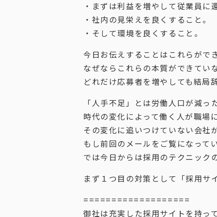
・まずは利益を増やして従業員に
・社内の見栄えを良くすること。
・そして環境を良くすること。
今日お伝えすることはこれらがで
なぜならこれらの本質ができてい
どれだけ応募者を増やしても結局
「人手不足」とは労働人口が減っ
時代の変化によって働く人が職場
その変化に追いつけていない会社
もし前回のメールをご覧になって
では今日からは採用のテクニック
まず１つ目の対策として「採用サ
===================
御社は充実した採用サイトを持っ