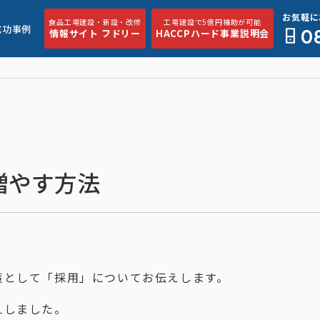
お気軽に
食品工場建設・新設・改修
工場建設で5億円補助が可能
成功事例
0
情報サイト フドリー
HACCPハード事業説明会
増やす方法
策として「採用」についてお伝えします。
えしました。