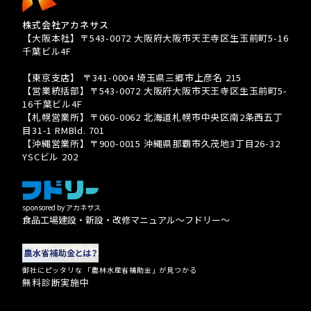
株式会社アカネサス
【大阪本社】〒543-0072 大阪府大阪市天王寺区生玉前町5-16
千葉ビル4F
TEL 080-3939-8081
【東京支店】 〒341-0004 埼玉県三郷市上彦名 215
【営業統括部】〒543-0072 大阪府大阪市天王寺区生玉前町5-
16千葉ビル4F
【札幌営業所】〒060-0062 北海道札幌市中央区南2条西五丁
目31-1 RMBld. 701
【沖縄営業所】〒900-0015 沖縄県那覇市久茂地3丁目26-32
YSCビル 202
sponsored by アカネサス
食品工場建設・新設・改修マニュアル〜フドリー〜
御社にピッタリな 「農林水産省補助金」が見つかる
無料診断実施中