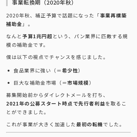
事業転換期（2020年秋）
2020年秋、補正予算で話題になった「
事業再構築
補助金
」。
なんと
予算1兆円超
という、パン業界に匹敵する規
模の補助金です。
僕は以下の視点でチャンスを感じました。
食品業界に強い（＝
希少性
）
巨大な補助金市場（＝
市場規模
）
募集開始前からダイレクトメールを打ち、
2021年の公募スタート時点で先行者利益
を取るこ
とができました。
これが事業が大きく加速した
最初の転機
でした。