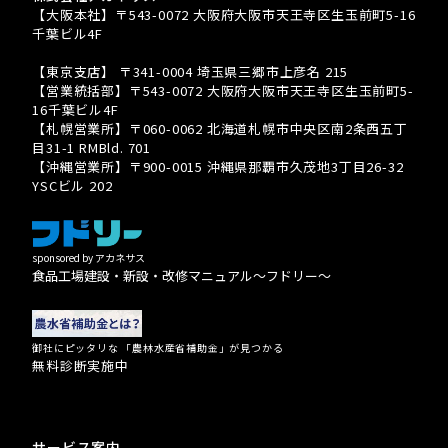
【大阪本社】〒543-0072 大阪府大阪市天王寺区生玉前町5-16
千葉ビル4F
TEL 080-3939-8081
【東京支店】 〒341-0004 埼玉県三郷市上彦名 215
【営業統括部】〒543-0072 大阪府大阪市天王寺区生玉前町5-
16千葉ビル4F
【札幌営業所】〒060-0062 北海道札幌市中央区南2条西五丁
目31-1 RMBld. 701
【沖縄営業所】〒900-0015 沖縄県那覇市久茂地3丁目26-32
YSCビル 202
sponsored by アカネサス
食品工場建設・新設・改修マニュアル〜フドリー〜
御社にピッタリな 「農林水産省補助金」が見つかる
無料診断実施中
サービス案内