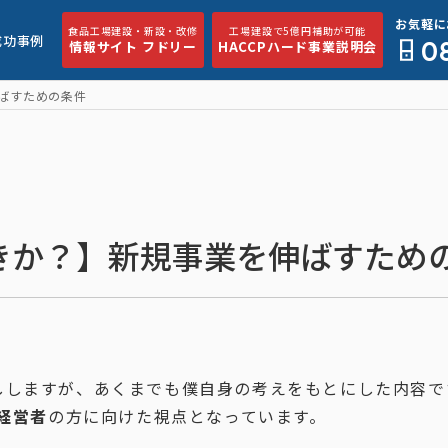
お気軽に
食品工場建設・新設・改修
工場建設で5億円補助が可能
成功事例
0
情報サイト フドリー
HACCPハード事業説明会
ばすための条件
きか？】新規事業を伸ばすため
ししますが、あくまでも僕自身の考えをもとにした内容で
手経営者
の方に向けた視点となっています。