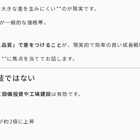
は大きな差を生みにくい**のが現実です。
円が一般的な価格帯。
。
3.品質」で差をつけること
が、現実的で効率の良い成長戦
」**に焦点を当ててお話します。
肢ではない
に
設備投資や工場建設
は有効です。
が約2倍に上昇