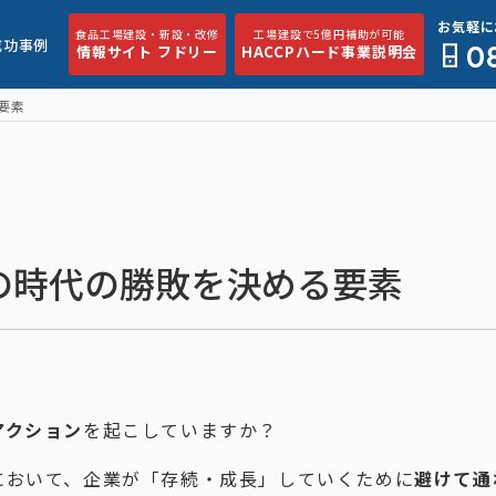
お気軽に
食品工場建設・新設・改修
工場建設で5億円補助が可能
成功事例
0
情報サイト フドリー
HACCPハード事業説明会
要素
の時代の勝敗を決める要素
アクション
を起こしていますか？
において、企業が「存続・成長」していくために
避けて通