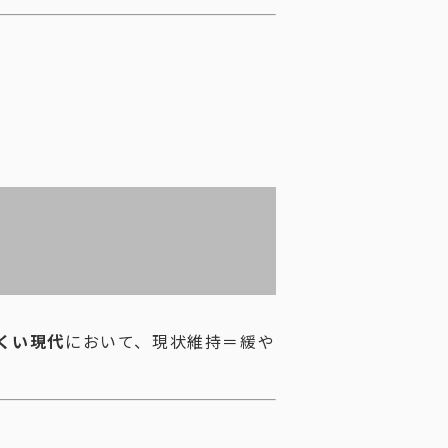
くい現代
において、現状維持＝緩や