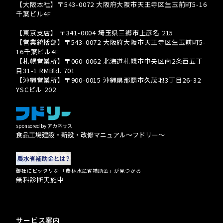
【大阪本社】〒543-0072 大阪府大阪市天王寺区生玉前町5-16
千葉ビル4F
TEL 080-3939-8081
【東京支店】 〒341-0004 埼玉県三郷市上彦名 215
【営業統括部】〒543-0072 大阪府大阪市天王寺区生玉前町5-
16千葉ビル4F
【札幌営業所】〒060-0062 北海道札幌市中央区南2条西五丁
目31-1 RMBld. 701
【沖縄営業所】〒900-0015 沖縄県那覇市久茂地3丁目26-32
YSCビル 202
sponsored by アカネサス
食品工場建設・新設・改修マニュアル〜フドリー〜
御社にピッタリな 「農林水産省補助金」が見つかる
無料診断実施中
サービス案内