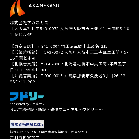
株式会社アカネサス
【大阪本社】〒543-0072 大阪府大阪市天王寺区生玉前町5-16
千葉ビル4F
TEL 080-3939-8081
【東京支店】 〒341-0004 埼玉県三郷市上彦名 215
【営業統括部】〒543-0072 大阪府大阪市天王寺区生玉前町5-
16千葉ビル4F
【札幌営業所】〒060-0062 北海道札幌市中央区南2条西五丁
目31-1 RMBld. 701
【沖縄営業所】〒900-0015 沖縄県那覇市久茂地3丁目26-32
YSCビル 202
sponsored by アカネサス
食品工場建設・新設・改修マニュアル〜フドリー〜
御社にピッタリな 「農林水産省補助金」が見つかる
無料診断実施中