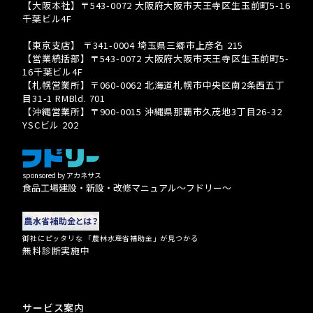
【大阪本社】〒543-0072 大阪府大阪市天王寺区生玉前町5-16
千葉ビル4F
TEL 080-3939-8081
【東京支店】 〒341-0004 埼玉県三郷市上彦名 215
【営業統括部】〒543-0072 大阪府大阪市天王寺区生玉前町5-
16千葉ビル4F
【札幌営業所】〒060-0062 北海道札幌市中央区南2条西五丁
目31-1 RMBld. 701
【沖縄営業所】〒900-0015 沖縄県那覇市久茂地3丁目26-32
YSCビル 202
sponsored by アカネサス
食品工場建設・新設・改修マニュアル〜フドリー〜
御社にピッタリな 「農林水産省補助金」が見つかる
無料診断実施中
サービス案内