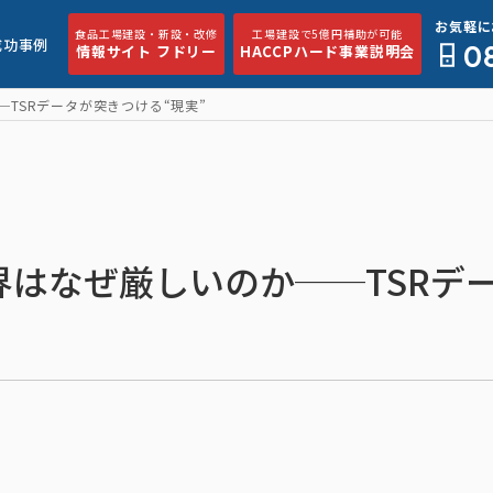
お気軽に
食品工場建設・新設・改修
工場建設で5億円補助が可能
成功事例
0
情報サイト フドリー
HACCPハード事業説明会
TSRデータが突きつける“現実”
界はなぜ厳しいのか──TSRデ