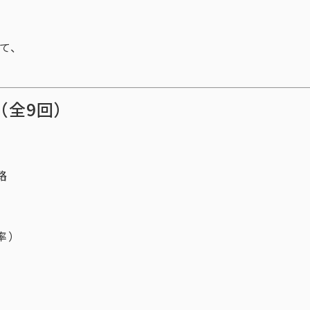
て、
（全9回）
路
率）