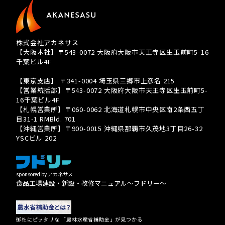
株式会社アカネサス
【大阪本社】〒543-0072 大阪府大阪市天王寺区生玉前町5-16
千葉ビル4F
TEL 080-3939-8081
【東京支店】 〒341-0004 埼玉県三郷市上彦名 215
【営業統括部】〒543-0072 大阪府大阪市天王寺区生玉前町5-
16千葉ビル4F
【札幌営業所】〒060-0062 北海道札幌市中央区南2条西五丁
目31-1 RMBld. 701
【沖縄営業所】〒900-0015 沖縄県那覇市久茂地3丁目26-32
YSCビル 202
sponsored by アカネサス
食品工場建設・新設・改修マニュアル〜フドリー〜
御社にピッタリな 「農林水産省補助金」が見つかる